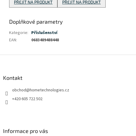
PŘEJÍT NA PRODUKT
PŘEJÍT NA PRODUKT
Doplňkové parametry
Kategorie
:
Příslušenství
EAN
:
0683489488448
Z
á
p
a
Kontakt
t
obchod
@
hometechnologies.cz
í
+420 605 722 502
Informace pro vás