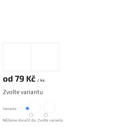
od
79 Kč
/ ks
Měrná
Zvolte variantu
cena:
Varianta
Můžeme doručit do:
Zvolte variantu