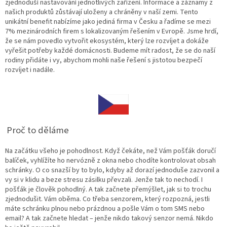
zjednoduší nastavování jednotlivých zařízení. Informace a záznamy z
našich produktů zůstávají uloženy a chráněny v naší zemi. Tento
unikátní benefit nabízíme jako jediná firma v Česku a řadíme se mezi
7% mezinárodních firem s lokalizovaným řešením v Evropě. Jsme hrdí,
že se nám povedlo vytvořit ekosystém, který lze rozvíjet a dokáže
vyřešit potřeby každé domácnosti. Budeme mít radost, že se do naší
rodiny přidáte i vy, abychom mohli naše řešení s jistotou bezpečí
rozvíjet i nadále.
Proč to děláme
Na začátku všeho je pohodlnost. Když čekáte, než Vám pošťák doručí
balíček, vyhlížíte ho nervózně z okna nebo chodíte kontrolovat obsah
schránky. O co snazší by to bylo, kdyby až dorazí jednoduše zazvonil a
vy si v klidu a beze stresu zásilku převzali. Jenže tak to nechodí. I
pošťák je člověk pohodlný. A tak začnete přemýšlet, jak si to trochu
zjednodušit. Vám oběma. Co třeba senzorem, který rozpozná, jestli
máte schránku plnou nebo prázdnou a pošle Vám o tom SMS nebo
email? A tak začnete hledat – jenže nikdo takový senzor nemá. Nikdo