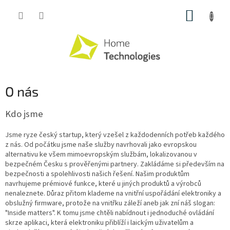
Přejít
NÁKUP
na
obsah
KOŠÍK
O nás
Kdo jsme
Jsme ryze český startup, který vzešel z každodenních potřeb každého
z nás. Od počátku jsme naše služby navrhovali jako evropskou
alternativu ke všem mimoevropským službám, lokalizovanou v
bezpečném Česku s prověřenými partnery. Zakládáme si především na
bezpečnosti a spolehlivosti našich řešení. Našim produktům
navrhujeme prémiové funkce, které u jiných produktů a výrobců
nenaleznete. Důraz přitom klademe na vnitřní uspořádání elektroniky a
obslužný firmware, protože na vnitřku záleží aneb jak zní náš slogan:
"Inside matters". K tomu jsme chtěli nabídnout i jednoduché ovládání
skrze aplikaci, která elektroniku přiblíží i laickým uživatelům a