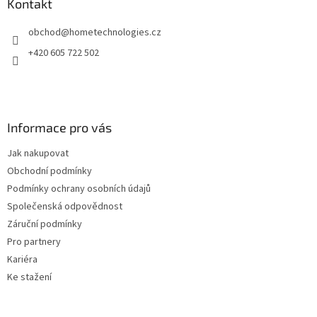
a
Kontakt
t
obchod
@
hometechnologies.cz
í
+420 605 722 502
Informace pro vás
Jak nakupovat
Obchodní podmínky
Podmínky ochrany osobních údajů
Společenská odpovědnost
Záruční podmínky
Pro partnery
Kariéra
Ke stažení