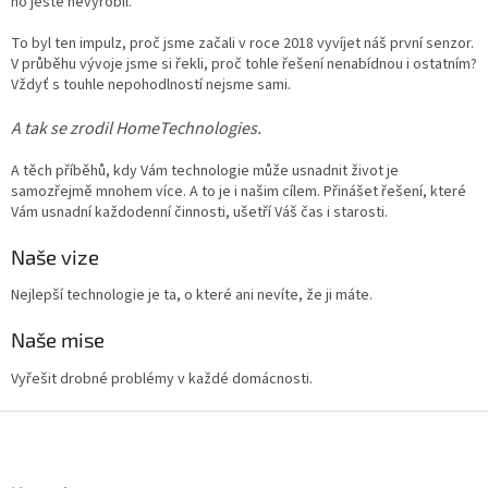
ho ještě nevyrobil.
To byl ten impulz, proč jsme začali v roce 2018 vyvíjet náš první senzor.
V průběhu vývoje jsme si řekli, proč tohle řešení nenabídnou i ostatním?
Vždyť s touhle nepohodlností nejsme sami.
A tak se zrodil HomeTechnologies.
A těch příběhů, kdy Vám technologie může usnadnit život je
samozřejmě mnohem více. A to je i našim cílem. Přinášet řešení, které
Vám usnadní každodenní činnosti, ušetří Váš čas i starosti.
Naše vize
Nejlepší technologie je ta, o které ani nevíte, že ji máte.
Naše mise
Vyřešit drobné problémy v každé domácnosti.
Z
á
p