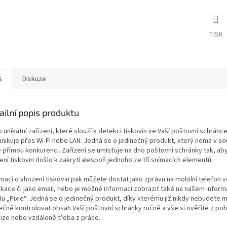
TISK
s
Diskuze
ailní popis produktu
 unikátní zařízení, které slouží k detekci tiskovin ve Vaší poštovní schránce
nikuje přes Wi-Fi nebo LAN. Jedná se o jedinečný produkt, který nemá v s
 přímou konkurenci. Zařízení se umísťuje na dno poštovní schránky tak, aby
ní tiskovin došlo k zakrytí alespoň jednoho ze tří snímacích elementů.
rmaci o vhození tiskovin pak můžete dostat jako zprávu na mobilní telefon 
fikace či jako email, nebo je možné informaci zobrazit také na našem infor
lu „Pixie“. Jedná se o jedinečný produkt, díky kterému již nikdy nebudete 
ečně kontrolovat obsah Vaší poštovní schránky ručně a vše si ověříte z poh
vize nebo vzdáleně třeba z práce.