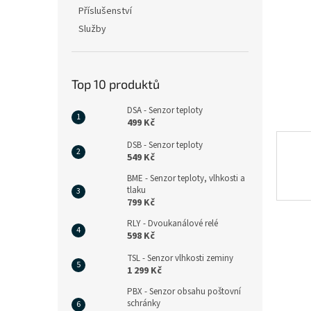
n
Příslušenství
e
Služby
l
Top 10 produktů
DSA - Senzor teploty
499 Kč
DSB - Senzor teploty
549 Kč
BME - Senzor teploty, vlhkosti a
tlaku
799 Kč
RLY - Dvoukanálové relé
598 Kč
TSL - Senzor vlhkosti zeminy
1 299 Kč
PBX - Senzor obsahu poštovní
schránky