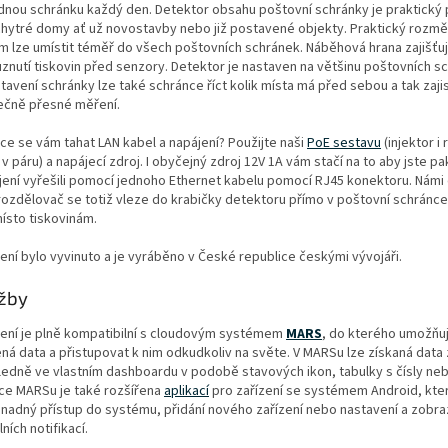
dnou schránku každý den. Detektor obsahu poštovní schránky je praktický
chytré domy ať už novostavby nebo již postavené objekty. Praktický rozměr
m lze umístit téměř do všech poštovních schránek. Náběhová hrana zajišťu
uznutí tiskovin před senzory. Detektor je nastaven na většinu poštovních s
tavení schránky lze také schránce říct kolik místa má před sebou a tak zajis
ečně přesné měření.
ce se vám tahat LAN kabel a napájení? Použijte naši
PoE sestavu
(injektor i
v páru) a napájecí zdroj. I obyčejný zdroj 12V 1A vám stačí na to aby jste pak
jení vyřešili pomocí jednoho Ethernet kabelu pomocí RJ45 konektoru. Nám
rozdělovač se totiž vleze do krabičky detektoru přímo v poštovní schránce
místo tiskovinám.
ení bylo vyvinuto a je vyráběno v České republice českými vývojáři.
žby
zení je plně kompatibilní s cloudovým systémem
MARS
, do kterého umožňuj
ná data a přistupovat k nim odkudkoliv na světe. V MARSu lze získaná data 
ledně ve vlastním dashboardu v podobě stavových ikon, tabulky s čísly neb
ce MARSu je také rozšířena
aplikací
pro zařízení se systémem Android, kter
snadný přístup do systému, přidání nového zařízení nebo nastavení a zobra
ních notifikací.