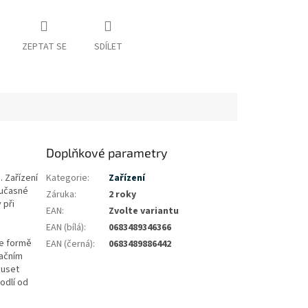
ZEPTAT SE
SDÍLET
Doplňkové parametry
. Zařízení
Kategorie
:
Zařízení
oučasné
Záruka
:
2 roky
 při
EAN
:
Zvolte variantu
EAN (bílá)
:
0683489346366
ve formě
EAN (černá)
:
0683489886442
mačním
muset
odlí od