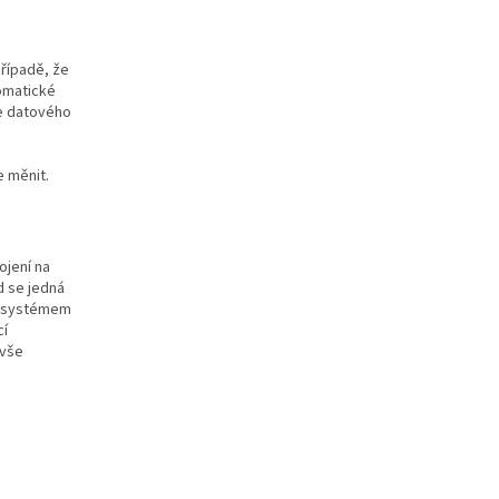
řípadě, že
tomatické
ce datového
e měnit.
ojení na
d se jedná
ím systémem
cí
 vše