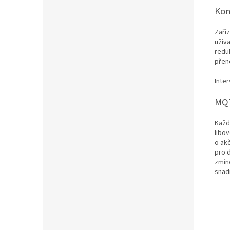
Kon
Zaří
uživ
redu
přeno
Inter
MQT
Každ
libo
o ak
pro 
zmín
snad