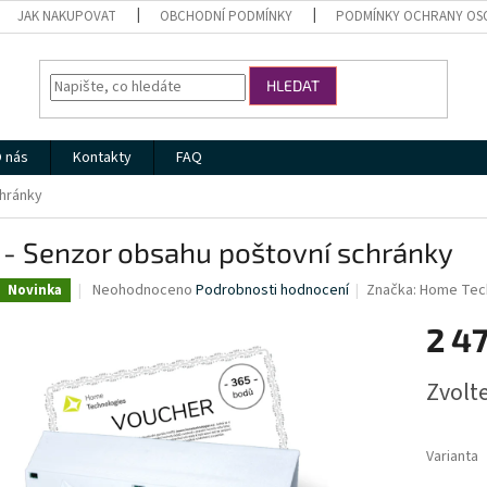
JAK NAKUPOVAT
OBCHODNÍ PODMÍNKY
PODMÍNKY OCHRANY OS
HLEDAT
 nás
Kontakty
FAQ
chránky
 - Senzor obsahu poštovní schránky
Průměrné
Neohodnoceno
Podrobnosti hodnocení
Značka:
Home Tec
Novinka
hodnocení
produktu
2 4
je
0,0
Měrná
Zvolt
z
cena:
5
hvězdiček.
Varianta