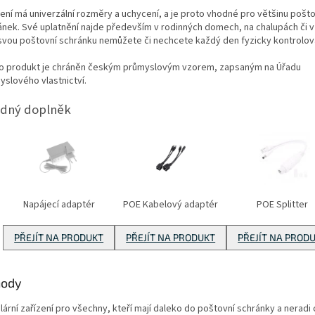
zení má univerzální rozměry a uchycení, a je proto vhodné pro většinu pošt
ánek. Své uplatnění najde především v rodinných domech, na chalupách či v
svou poštovní schránku nemůžete či nechcete každý den fyzicky kontrolov
o produkt je chráněn českým průmyslovým vzorem, zapsaným na Úřadu
yslového vlastnictví.
dný doplněk
Napájecí adaptér
POE Kabelový adaptér
POE Splitter
PŘEJÍT NA PRODUKT
PŘEJÍT NA PRODUKT
PŘEJÍT NA PROD
hody
ární zařízení pro všechny, kteří mají daleko do poštovní schránky a neradi o