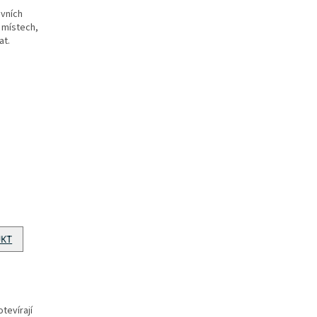
ovních
 místech,
at.
UKT
tevírají