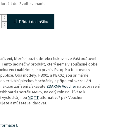
oručit do:
Zvolte variantu
Přidat do košíku
zařízení, které slouží k detekci tiskovin ve Vaší poštovní
. Tento jedinečný produkt, který nemá v současné době
nkurenci nabízíme jako první v Evropě a to zrovna v
publice. Oba modely, PBX01 a PBX02 jsou primárně
o vertikální plechové schránky a připojení skrze LAN
i nákupu zařízení získáváte
ZDARMA Voucher
na zobrazení
ashboardu portálu MARS, na celý rok! Používáte k
í výsledků jinou
MQTT
alternativu? pak Voucher
jete a můžete jej darovat.
informace