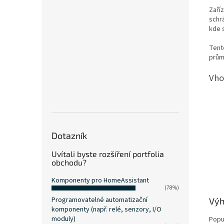
Zaří
schr
kde 
Tent
prům
Vho
Dotazník
Uvítali byste rozšíření portfolia
obchodu?
Komponenty pro HomeAssistant
(78%)
Programovatelné automatizační
Vý
komponenty (např. relé, senzory, I/O
moduly)
Popul