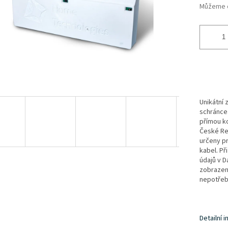
Můžeme d
Unikátní 
schránce
přímou ko
České Re
určeny pr
kabel. Př
údajů v D
zobrazen
nepotřebu
Detailní 