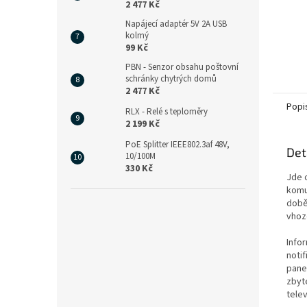
2 477 Kč
Napájecí adaptér 5V 2A USB
kolmý
99 Kč
PBN - Senzor obsahu poštovní
schránky chytrých domů
2 477 Kč
Popi
RLX - Relé s teploměry
2 199 Kč
PoE Splitter IEEE802.3af 48V,
Det
10/100M
330 Kč
Jde o
komu
době
vhoze
Info
noti
pane
zbyt
tele