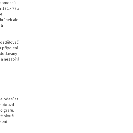
 pomocník
 182 x 77 x
je
chránek ale
ti
 rozdělovač
 připojení i
i dodávaný
 a nezabírá
e odesílat
zobrazit
o grafu.
é slouží
zení