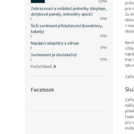
(22%)
práz
Zobrazovací a ovládací jednotky (displeje,
pro 
dotykové panely, enkodéry apod.)
21 m
(0%)
sklo
v nas
Širší sortiment příslušenství (konektory,
skut
kabely)
(0%)
Nech
Napájecí adaptéry a zdroje
(0%)
vždy 
napá
Sortiement je dostatečný
PoE 
(0%)
tak 
Počet hlasů:
9
Zaříz
Slu
Facebook
Zaří
měře
přeh
Funk
pro 
mobil