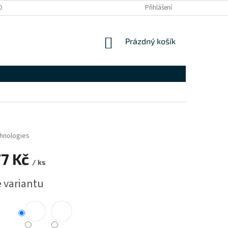
OBNÍCH ÚDAJŮ
SPOLEČENSKÁ ODPOVĚDNOST
Přihlášení
ZÁRUČNÍ PODMÍNKY
NÁKUPNÍ
Prázdný košík
KOŠÍK
hnologies
77 Kč
/ ks
e variantu