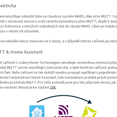
ektivita
zení umožňuje odesílat data na cloudový systém MARS, dále přes MQTT. V p
atel v nastavení senzoru zvolí variantu komunikace přes MQTT, dojde k au
kci frekvence a množství odesílaných dat do cloudu MARS. Cílem je reduk
su v místní síti uživatele.
val odesílání dat je stanoven na 5 minut, a v případě tohoto zařízení jej nelz
T & Home Assistant
é zařízení z rodiny Home Technologies obsahuje vestavěnou možnost přip
volný MQTT server umožňující zobrazení dat, a také kontrolu zařízení, poku
ční člen. Naše zařízení se tak dokáží snadno propojit například s populárn
domácí automatizaci Home Assistant, kde komunikace probíhá právě pomo
ěného protokolu MQTT. Pro Vaše pohodlí jsme pro Vás připravili návod, jak
no nastavit. Návod je ke stažení
ZDE
.