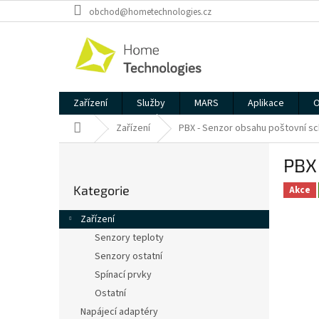
Přejít
obchod@hometechnologies.cz
na
obsah
Zařízení
Služby
MARS
Aplikace
O
Domů
Zařízení
PBX - Senzor obsahu poštovní s
P
PBX
o
Přeskočit
s
Kategorie
kategorie
Akce
t
r
Zařízení
a
Senzory teploty
n
Senzory ostatní
n
í
Spínací prvky
p
Ostatní
a
Napájecí adaptéry