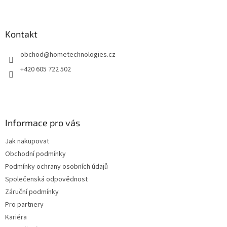
Z
á
p
a
Kontakt
t
obchod
@
hometechnologies.cz
í
+420 605 722 502
Informace pro vás
Jak nakupovat
Obchodní podmínky
Podmínky ochrany osobních údajů
Společenská odpovědnost
Záruční podmínky
Pro partnery
Kariéra