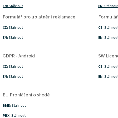
EN:
Stáhnout
EN:
Stáhnou
Formulář pro uplatnění reklamace
Formulář
CZ:
Stáhnout
CZ:
Stáhnou
EN:
Stáhnout
EN:
Stáhnou
GDPR - Android
SW Licen
CZ:
Stáhnout
CZ:
Stáhnou
EN:
Stáhnout
EN:
Stáhnou
EU Prohlášení o shodě
BME:
Stáhnout
PBX:
Stáhnout