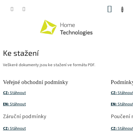
Přejít
NÁKUP
na
obsah
KOŠÍK
Ke stažení
Veškeré dokumenty jsou ke stažení ve formátu PDF.
Veřejné obchodní podmínky
Podmínky
CZ:
Stáhnout
CZ:
Stáhnou
EN:
Stáhnout
EN:
Stáhnou
Záruční podmínky
Poučení 
CZ:
Stáhnout
CZ:
Stáhnou