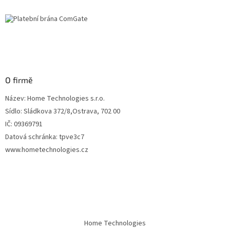
O firmě
Název: Home Technologies s.r.o.
Sídlo: Sládkova 372/8,Ostrava, 702 00
IČ: 09369791
Datová schránka: tpve3c7
www.hometechnologies.cz
Home Technologies