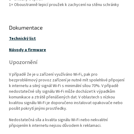
1× Oboustranně lepicí proužek k zachycení na stěnu schránky
Dokumentace
Technický list
Návody a firmware
Upozornění
V případě že je u zařízení využíváno Wi-Fi, pak pro
bezproblémový provoz zařízení je nutné mít spolehlivé připojení
k internetu a silný signál Wi-Fi s minimální sílou 70%. V případě
nedostatečné síly signálu Wi-Fi může docházet k výpadkům
komunikace a ztrátě přenášených dat. V oblastech s nízkou
kvalitou signálu Wi-Fi je doporučeno instalovat opakovače nebo
posílit pokrytí jinými prostředky.
Nedostatečná síla a kvalita signálu Wi-Fi nebo nekvalitní
připojením k internetu nejsou důvodem k reklamaci.