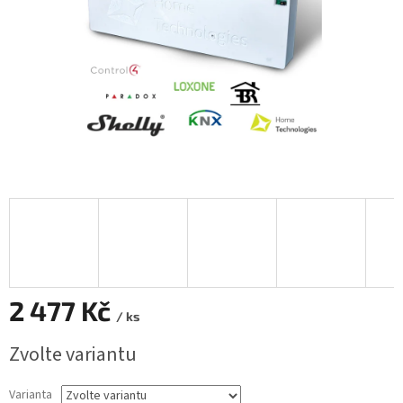
2 477 Kč
/ ks
Měrná
Zvolte variantu
cena:
Varianta