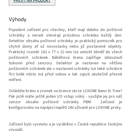
PŘEJÍT NA PRODUKT
Výhody
Populární zařízení pro všechny, kteří mají daleko do poštovní
schránky a neradi otevírají prázdnou schránku každý den.
Detektor obsahu poštovní schránky je praktický pomocník pro
chytré domy ať už novostavby nebo již postavené objekty.
Praktický rozměr 182 x 77 x 21 mm lze umístit téměř do všech
poštovních schránek. Náběhová hrana zajišťuje sklouznutí
tiskovin před senzory. Detektor je nastaven na většinu
poštovních schránek ale v nastavení schránky lze také schránce
říct kolik místa má před sebou a tak zajisti skutečně přesné
měření.
Ovládáte bránu a zvonek na brance skrze LOXONE Nano Di Tree?
Pak jistě máte ještě jeden I/O vstup volný - využijte jej pro náš
senzor obsahu poštovní schránky PBN! Zařízení je
konfigurováno na napájecí napětí 24V užívané pro LOXONE prvky.
Zařízení bylo vyvinuto a je vyráběno v České republice českými
vývojáři.