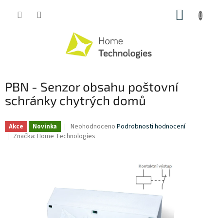
Přejít
NÁKUP
na
obsah
KOŠÍK
PBN - Senzor obsahu poštovní
schránky chytrých domů
Průměrné
Neohodnoceno
Podrobnosti hodnocení
Akce
Novinka
hodnocení
Značka:
Home Technologies
produktu
je
0,0
z
5
hvězdiček.