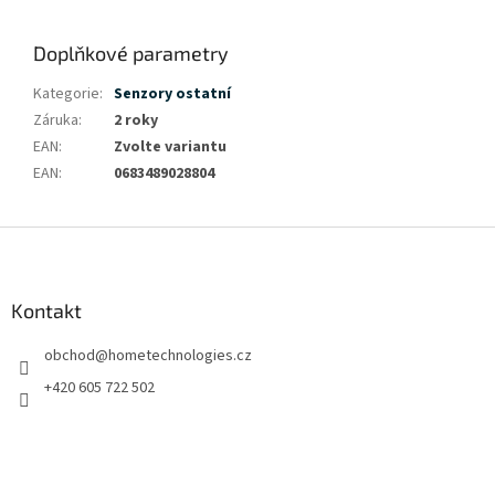
Doplňkové parametry
Kategorie
:
Senzory ostatní
Záruka
:
2 roky
EAN
:
Zvolte variantu
EAN
:
0683489028804
Z
á
p
a
Kontakt
t
obchod
@
hometechnologies.cz
í
+420 605 722 502