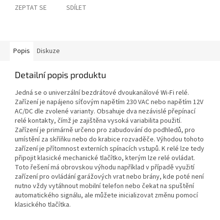
ZEPTAT SE
SDÍLET
Popis
Diskuze
Detailní popis produktu
Jedná se o univerzální bezdrátové dvoukanálové Wi-Fi relé.
Zařízení je napájeno síťovým napětím 230 VAC nebo napětím 12V
AC/DC dle zvolené varianty. Obsahuje dva nezávislé přepínací
relé kontakty, čímž je zajištěna vysoká variabilita použití.
Zařízení je primárně určeno pro zabudování do podhledů, pro
umístění za skříňku nebo do krabice rozvaděče. Výhodou tohoto
zařízení je přítomnost externích spínacích vstupů. K relé lze tedy
připojit klasické mechanické tlačítko, kterým lze relé ovládat.
Toto řešení má obrovskou výhodu například v případě využití
zařízení pro ovládání garážových vrat nebo brány, kde poté není
nutno vždy vytáhnout mobilní telefon nebo čekat na spuštění
automatického signálu, ale můžete inicializovat změnu pomocí
klasického tlačítka.