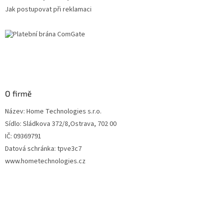
Jak postupovat při reklamaci
O firmě
Název: Home Technologies s.r.o.
Sídlo: Sládkova 372/8,Ostrava, 702 00
IČ: 09369791
Datová schránka: tpve3c7
www.hometechnologies.cz