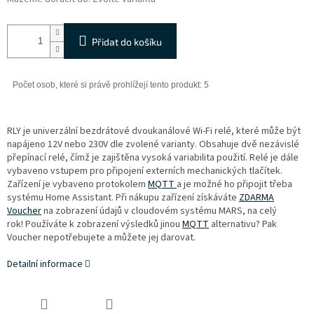
Přidat do košíku
RLY je univerzální bezdrátové dvoukanálové Wi-Fi relé, které může být
napájeno 12V nebo 230V dle zvolené varianty. Obsahuje dvě nezávislé
přepínací relé, čímž je zajištěna vysoká variabilita použití. Relé je dále
vybaveno vstupem pro připojení externích mechanických tlačítek.
Zařízení je vybaveno protokolem
MQTT
a je možné ho připojit třeba
systému Home Assistant. Při nákupu zařízení získáváte
ZDARMA
Voucher
na zobrazení údajů v cloudovém systému MARS, na celý
rok! Používáte k zobrazení výsledků jinou
MQTT
alternativu? Pak
Voucher nepotřebujete a můžete jej darovat.
Detailní informace