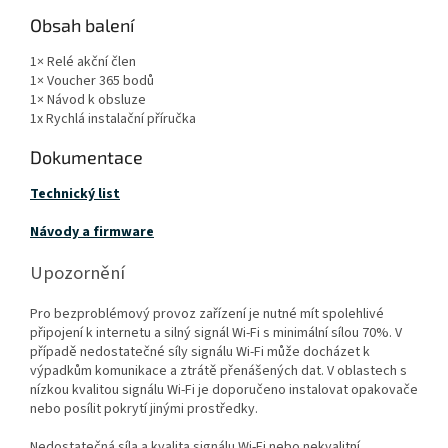
Obsah balení
1× Relé akční člen
1× Voucher 365 bodů
1× Návod k obsluze
1x Rychlá instalační příručka
Dokumentace
Technický list
Návody a firmware
Upozornění
Pro bezproblémový provoz zařízení je nutné mít spolehlivé
připojení k internetu a silný signál Wi-Fi s minimální sílou 70%. V
případě nedostatečné síly signálu Wi-Fi může docházet k
výpadkům komunikace a ztrátě přenášených dat. V oblastech s
nízkou kvalitou signálu Wi-Fi je doporučeno instalovat opakovače
nebo posílit pokrytí jinými prostředky.
Nedostatečná síla a kvalita signálu Wi-Fi nebo nekvalitní