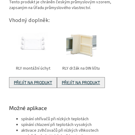
Tento produkt je chráněn českým průmyslovým vzorem,
zapsaným na Úřadu průmyslového vlastnictví.
Vhodný doplněk:
RLY montážní úchyt
RLY držák na DIN lištu
PŘEJÍT NA PRODUKT
PŘEJÍT NA PRODUKT
Možné aplikace
spínání ohřívačů při nízkých teplotách
spínání chlazení při teplotách vysokých
aktivace zvlhčovačů při nízkých vlhkostech