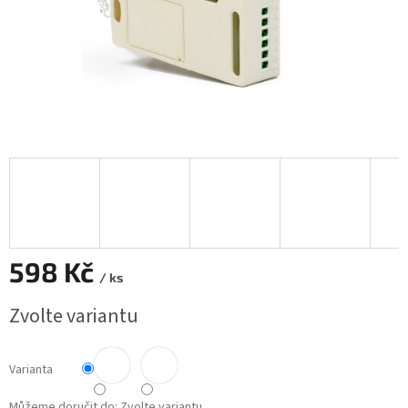
598 Kč
/ ks
Měrná
Zvolte variantu
cena:
Varianta
Můžeme doručit do:
Zvolte variantu