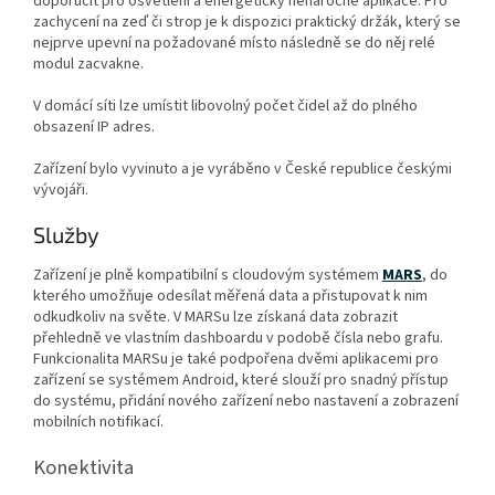
doporučit pro osvětlení a energeticky nenáročné aplikace. Pro
zachycení na zeď či strop je k dispozici praktický držák, který se
nejprve upevní na požadované místo následně se do něj relé
modul zacvakne.
V domácí síti lze umístit libovolný počet čidel až do plného
obsazení IP adres.
Zařízení bylo vyvinuto a je vyráběno v České republice českými
vývojáři.
Služby
Zařízení je plně kompatibilní s cloudovým systémem
MARS
, do
kterého umožňuje odesílat měřená data a přistupovat k nim
odkudkoliv na světe. V MARSu lze získaná data zobrazit
přehledně ve vlastním dashboardu v podobě čísla nebo grafu.
Funkcionalita MARSu je také podpořena dvěmi aplikacemi pro
zařízení se systémem Android, které slouží pro snadný přístup
do systému, přidání nového zařízení nebo nastavení a zobrazení
mobilních notifikací.
Konektivita