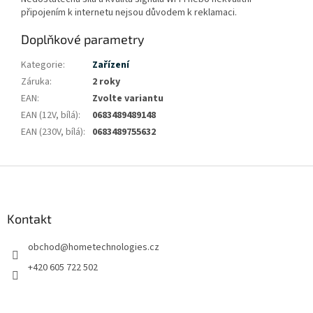
připojením k internetu nejsou důvodem k reklamaci.
Doplňkové parametry
Kategorie
:
Zařízení
Záruka
:
2 roky
EAN
:
Zvolte variantu
EAN (12V, bílá)
:
0683489489148
EAN (230V, bílá)
:
0683489755632
Z
á
p
a
Kontakt
t
obchod
@
hometechnologies.cz
í
+420 605 722 502