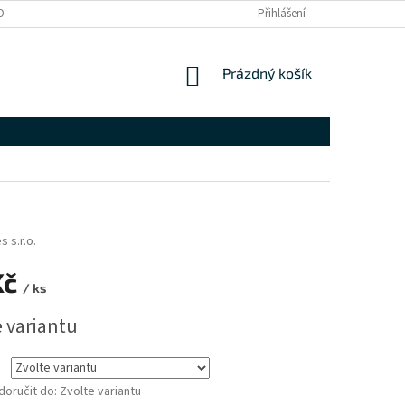
OBNÍCH ÚDAJŮ
SPOLEČENSKÁ ODPOVĚDNOST
Přihlášení
ZÁRUČNÍ PODMÍNKY
NÁKUPNÍ
Prázdný košík
KOŠÍK
 s.r.o.
Kč
/ ks
e variantu
oručit do:
Zvolte variantu