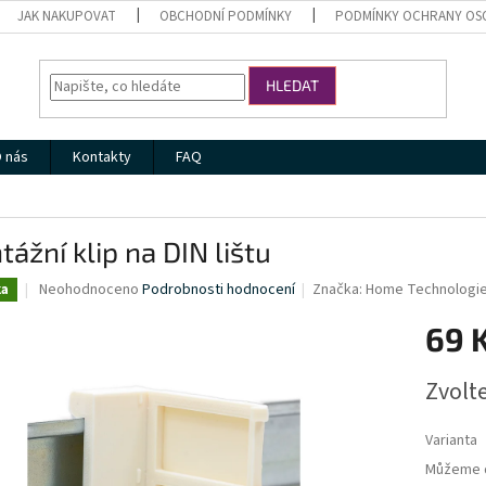
JAK NAKUPOVAT
OBCHODNÍ PODMÍNKY
PODMÍNKY OCHRANY OS
HLEDAT
 nás
Kontakty
FAQ
ážní klip na DIN lištu
Průměrné
Neohodnoceno
Podrobnosti hodnocení
Značka:
Home Technologies
ka
hodnocení
produktu
69 
je
0,0
Měrná
Zvolt
z
cena:
5
hvězdiček.
Varianta
Můžeme d