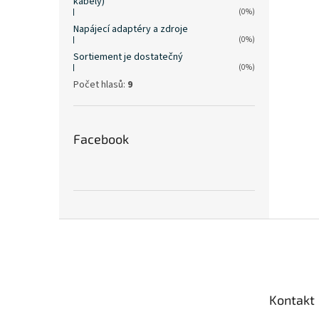
kabely)
(0%)
Napájecí adaptéry a zdroje
(0%)
Sortiement je dostatečný
(0%)
Počet hlasů:
9
Facebook
Z
á
p
a
t
Kontakt
í