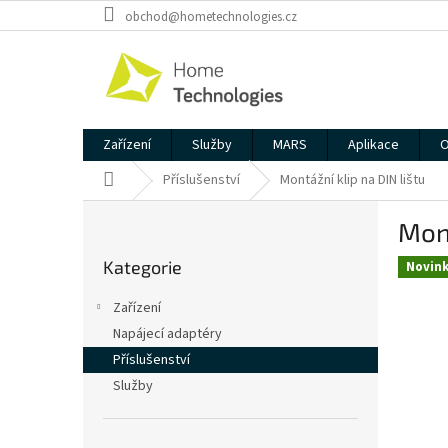
Přejít
obchod@hometechnologies.cz
na
obsah
Zařízení
Služby
MARS
Aplikace
O
Domů
Příslušenství
Montážní klip na DIN lištu
P
Mont
o
Přeskočit
s
Kategorie
kategorie
Novin
t
r
Zařízení
a
Napájecí adaptéry
n
Příslušenství
n
í
Služby
p
a