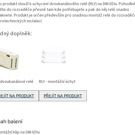
 produkt slouží k uchycení dvoukanálového relé (RLY) na DIN lištu. Pohodlně
títe do rozvaděče přesně tam kde potřebujete a pak do něj relé snadno
aknete. Produkt je určen především pro snadnou montáž relé do rozvaděče 
rotechnických instalací.
dný doplněk:
- dvoukanálové relé
RLY - montážní úchyt
ŘEJÍT NA PRODUKT
PŘEJÍT NA PRODUKT
ah balení
ntážní klip na DIN lištu