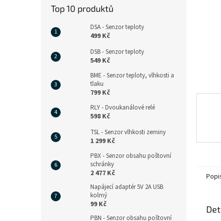
n
Top 10 produktů
e
l
DSA - Senzor teploty
499 Kč
DSB - Senzor teploty
549 Kč
BME - Senzor teploty, vlhkosti a
tlaku
799 Kč
RLY - Dvoukanálové relé
598 Kč
TSL - Senzor vlhkosti zeminy
1 299 Kč
PBX - Senzor obsahu poštovní
schránky
2 477 Kč
Popi
Napájecí adaptér 5V 2A USB
kolmý
99 Kč
Det
PBN - Senzor obsahu poštovní