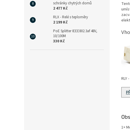
schránky chytrých domů
Tento
2 477 Kč
umís
zacv
RLX - Relé s teploměry
elekt
2 199 Kč
Vho
PoE Splitter IEEE802.3af 48V,
10/100M
330 Kč
RLY 
P
Obs
1× Mo