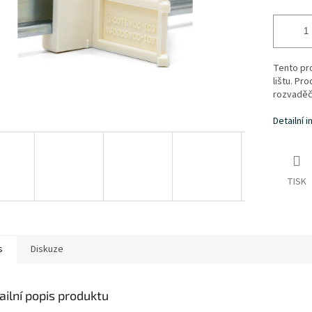
Tento pro
lištu. Pr
rozvaděče
Detailní 
TISK
s
Diskuze
ailní popis produktu