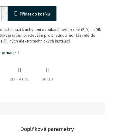
Přidat do košíku
dukt slouží k uchycení dvoukanálového relé (RLY) na DIN
odukt je určen především pro snadnou montáž relé do
 či jiných elektrotechnických instalací.
informace
ZEPTAT SE
SDÍLET
Doplňkové parametry