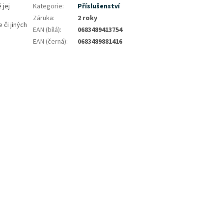
 jej
Kategorie
:
Příslušenství
Záruka
:
2 roky
či jiných
EAN (bílá)
:
0683489413754
EAN (černá)
:
0683489881416